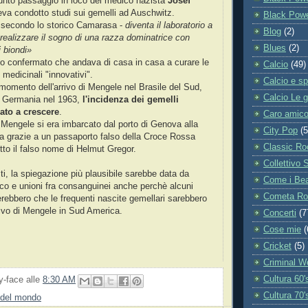
unto passaggio in loco del medico nazista
Josef
eva condotto studi sui gemelli ad Auschwitz.
Black Powe
 secondo lo storico Camarasa -
diventa il laboratorio a
Blog
(2)
 realizzare il sogno di una razza dominatrice con
Blues
(2)
i biondi»
nno confermato che andava di casa in casa a curare le
Calcio
(49)
medicinali "innovativi".
Calcio e sp
 momento dell'arrivo di Mengele nel Brasile del Sud,
Calcio Le g
a Germania nel 1963,
l'incidenza dei gemelli
ato a crescere
.
Caro amico 
 Mengele si era imbarcato dal porto di Genova alla
City Pop
(5
ina grazie a un passaporto falso della Croce Rossa
Classic Ro
tto il falso nome di Helmut Gregor.
Collettivo 
ti, la spiegazione più plausibile sarebbe data da
Come i Bea
co e unioni fra consanguinei anche perchè alcuni
Cometa Ros
rebbero che le frequenti nascite gemellari sarebbero
rrivo di Mengele in Sud America.
Concerti
(7
Cose mie
(
Cricket
(5)
Criminal W
Cultura 60'
y-face
alle
8:30 AM
Cultura 70'
 del mondo