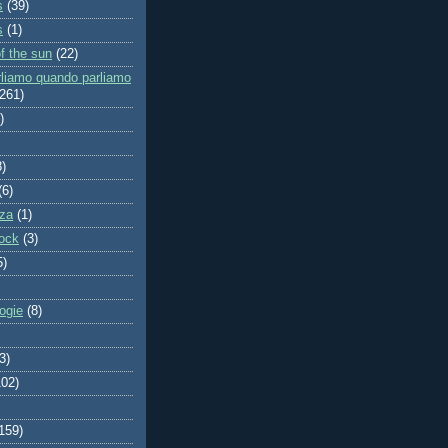
s
(39)
s
(1)
f the sun
(22)
rliamo quando parliamo
(261)
)
8)
(6)
za
(1)
ock
(3)
5)
ogie
(8)
3)
102)
159)