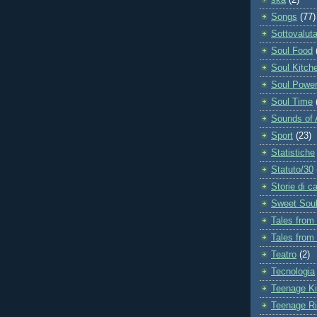
ska
(2)
Songs
(77)
Sottovaluta
Soul Food
Soul Kitch
Soul Powe
Soul Time
Sounds of 
Sport
(23)
Statistiche
Statuto/30
Storie di ca
Sweet Sou
Tales from
Tales from
Teatro
(2)
Tecnologia
Teenage K
Teenage Ri