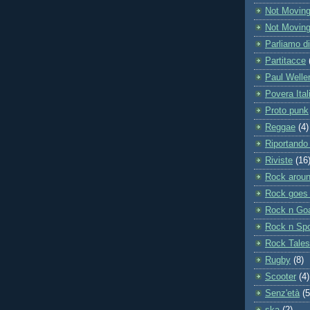
Not Movin
Not Movin
Parliamo d
Partitacce
Paul Welle
Povera Ital
Proto punk
Reggae
(4)
Riportando 
Riviste
(16
Rock aroun
Rock goes 
Rock n Go
Rock n Spo
Rock Tales
Rugby
(8)
Scooter
(4)
Senz'età
(5