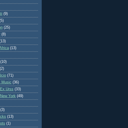
ti
(9)
(5)
en
(25)
r
(8)
(13)
Africa
(13)
(10)
(2)
lcio
(71)
l Music
(36)
 Ex Urss
(33)
 New York
(49)
(3)
icks
(13)
ots
(1)