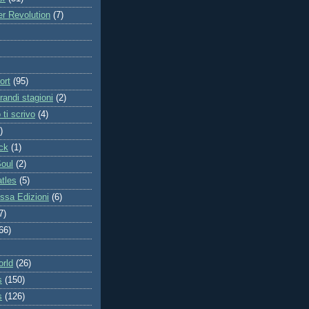
r Revolution
(7)
ort
(95)
randi stagioni
(2)
ti scrivo
(4)
)
ck
(1)
Soul
(2)
tles
(5)
sa Edizioni
(6)
7)
66)
orld
(26)
s
(150)
s
(126)