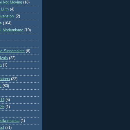
ei Not Moving
(18)
Lilith
(4)
nvenzioni
(2)
te
(104)
del Modernismo
(10)
the Sinnersaints
(8)
ivals
(22)
s
(1)
ations
(22)
s
(80)
014
(5)
026
(1)
della musica
(1)
oul
(21)