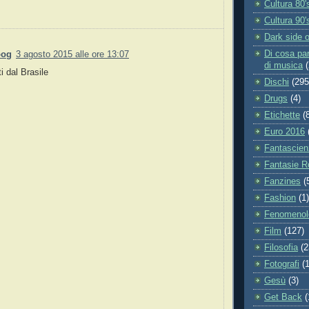
Cultura 80'
Cultura 90'
Dark side o
Di cosa pa
oog
3 agosto 2015 alle ore 13:07
di musica
i dal Brasile
Dischi
(295
Drugs
(4)
Etichette
(
Euro 2016
Fantascien
Fantasie R
Fanzines
(
Fashion
(1)
Fenomenol
Film
(127)
Filosofia
(2
Fotografi
(
Gesù
(3)
Get Back
(