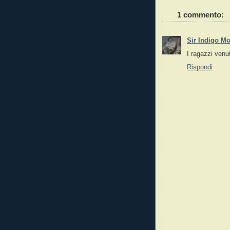
1 commento:
Sir Indigo M
I ragazzi venut
Rispondi