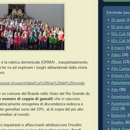
Etichette (wo
25 aprile
(1
50 anni da
50's Cult 
60's Cult 
8 marzo
(5
Adieu
(24)
Album
(13)
 è la rubrica domenicale (ORMAI , inaspettatamente,
 va ad esplorare i luoghi abbandonati dalla storia
Altri Cantau
mi.
Antonio R
Appuntame
blogspot.it/search/label/La%20fine%20del%20mondo
Arte
(36)
 un comune del Brasile nello Stato del Rio Grande do
Aspettando
o numero di coppie di gemelli
che vi nascono.
Aspettando
 etnicamente omogenea di discendenza tedesca e
2015
(4)
te gemellari sono del 10%, al di sopra del più alto
gemellari al mondo.
Batteristi
(
Beatles
(92
ù inquietanti e affascinanti attribuiscono l'insolito
Black Pow