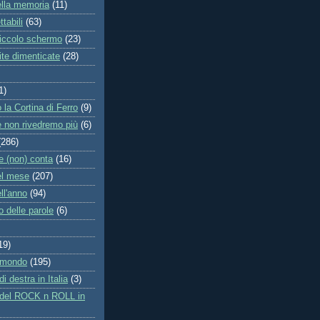
ella memoria
(11)
tabili
(63)
iccolo schermo
(23)
ite dimenticate
(28)
1)
o la Cortina di Ferro
(9)
e non rivedremo più
(6)
(286)
he (non) conta
(16)
el mese
(207)
ell'anno
(94)
to delle parole
(6)
19)
l mondo
(195)
i destra in Italia
(3)
 del ROCK n ROLL in