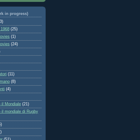
rk in progress)
3)
l 1968
(25)
Movies
(1)
Movies
(24)
)
tori
(11)
omano
(8)
nti
(4)
 il Mondiale
(21)
 il mondiale di Rugby
6)
)
er
(51)