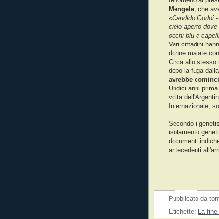
fenomeno al pres
Mengele
, che av
«Candido Godoi
-
cielo aperto dove
occhi blu e capell
Vari cittadini ha
donne malate con 
Circa allo stesso
dopo la fuga dall
avrebbe cominci
Undici anni prima
volta dell'Argent
Internazionale, so
Secondo i genetis
isolamento geneti
documenti indiche
antecedenti all'a
Pubblicato da
ton
Etichette:
La fine