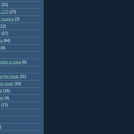
g
(21)
g LTD
(23)
i musica
(3)
(12)
r
(27)
ia
(64)
(4)
tutto a casa
(6)
)
d the book
(11)
to punk
(10)
al
(16)
rt
(4)
(77)
)