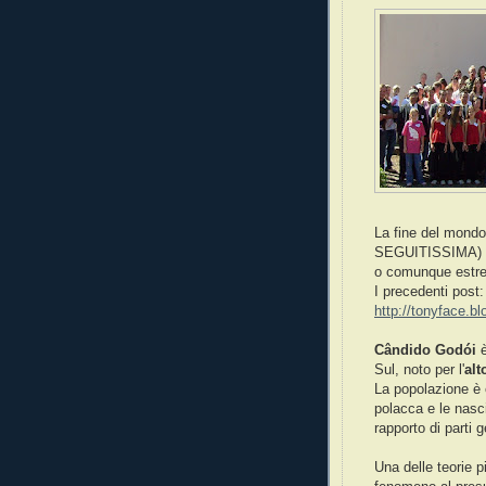
La fine del mondo
SEGUITISSIMA) che
o comunque estre
I precedenti post:
http://tonyface.
Cândido Godói
è
Sul, noto per l'
alt
La popolazione è
polacca e le nasci
rapporto di parti 
Una delle teorie pi