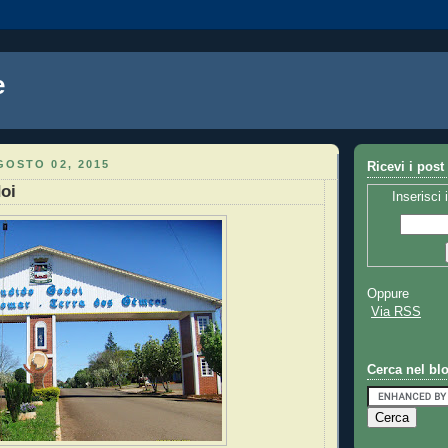
e
OSTO 02, 2015
Ricevi i post
oi
Inserisci 
Oppure
Via RSS
Cerca nel bl