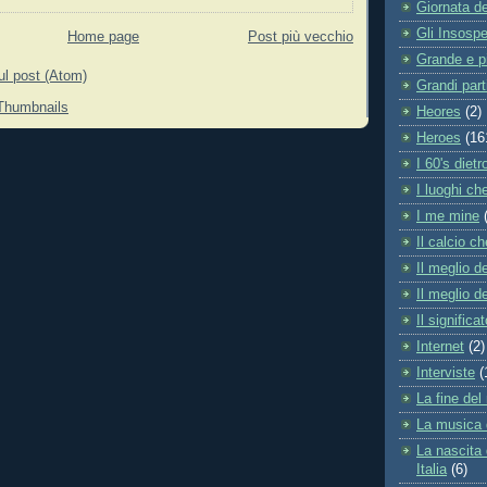
Giornata d
Gli Insospet
Home page
Post più vecchio
Grande e p
l post (Atom)
Grandi part
Heores
(2)
Heroes
(16
I 60's dietr
I luoghi ch
I me mine
Il calcio c
Il meglio d
Il meglio d
Il significa
Internet
(2)
Interviste
(
La fine de
La musica d
La nascita
Italia
(6)