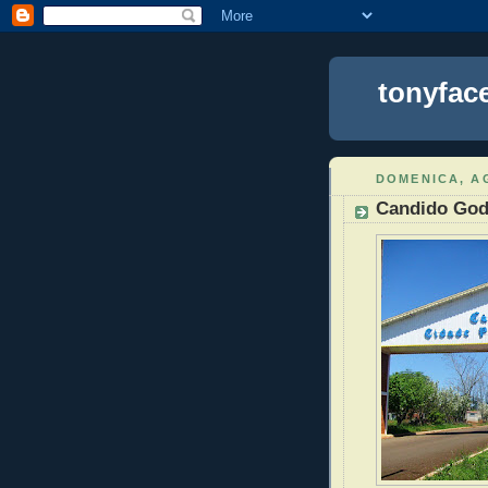
tonyfac
DOMENICA, AG
Candido God