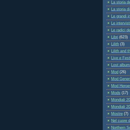
La storia d
La storia di 
Le grandi i
Le intervis
Le radici 
Libri
(623)
Lilith
(3)
Lilith and 
Live e Fest
Lost album
Mod
(26)
Mod Gener
Mod Heroe
Mods
(17)
Mondiali 2
Mondiali 2
Mostre
(7)
Nel cuore 
Northern S