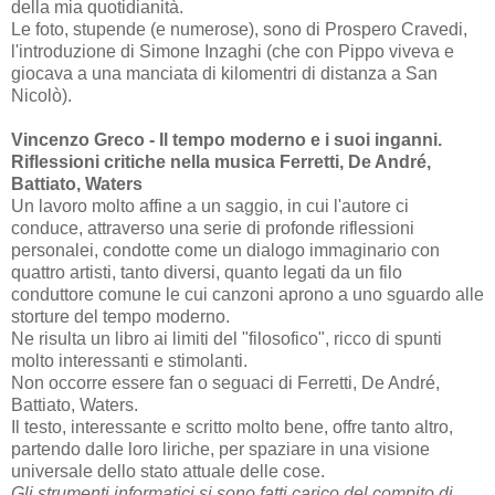
della mia quotidianità.
Le foto, stupende (e numerose), sono di Prospero Cravedi,
l'introduzione di Simone Inzaghi (che con Pippo viveva e
giocava a una manciata di kilomentri di distanza a San
Nicolò).
Vincenzo Greco - Il tempo moderno e i suoi inganni.
Riflessioni critiche nella musica Ferretti, De André,
Battiato, Waters
Un lavoro molto affine a un saggio, in cui l'autore ci
conduce, attraverso una serie di profonde riflessioni
personalei, condotte come un dialogo immaginario con
quattro artisti, tanto diversi, quanto legati da un filo
conduttore comune le cui canzoni aprono a uno sguardo alle
storture del tempo moderno.
Ne risulta un libro ai limiti del "filosofico", ricco di spunti
molto interessanti e stimolanti.
Non occorre essere fan o seguaci di Ferretti, De André,
Battiato, Waters.
Il testo, interessante e scritto molto bene, offre tanto altro,
partendo dalle loro liriche, per spaziare in una visione
universale dello stato attuale delle cose.
Gli strumenti informatici si sono fatti carico del compito di