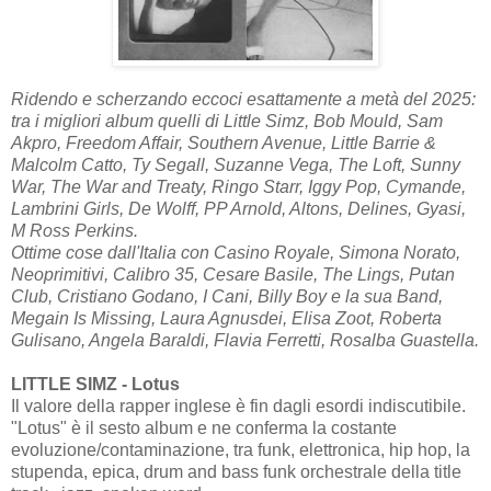
Ridendo e scherzando eccoci esattamente a metà del 2025:
tra i migliori album quelli di Little Simz, Bob Mould, Sam
Akpro, Freedom Affair, Southern Avenue, Little Barrie &
Malcolm Catto, Ty Segall, Suzanne Vega, The Loft, Sunny
War, The War and Treaty, Ringo Starr, Iggy Pop, Cymande,
Lambrini Girls, De Wolff, PP Arnold, Altons, Delines, Gyasi,
M Ross Perkins.
Ottime cose dall'Italia con Casino Royale, Simona Norato,
Neoprimitivi, Calibro 35, Cesare Basile, The Lings, Putan
Club, Cristiano Godano, I Cani, Billy Boy e la sua Band,
Megain Is Missing, Laura Agnusdei, Elisa Zoot, Roberta
Gulisano, Angela Baraldi, Flavia Ferretti, Rosalba Guastella.
LITTLE SIMZ - Lotus
Il valore della rapper inglese è fin dagli esordi indiscutibile.
"Lotus" è il sesto album e ne conferma la costante
evoluzione/contaminazione, tra funk, elettronica, hip hop, la
stupenda, epica, drum and bass funk orchestrale della title