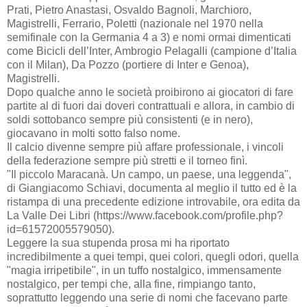
Prati, Pietro Anastasi, Osvaldo Bagnoli, Marchioro,
Magistrelli, Ferrario, Poletti (nazionale nel 1970 nella
semifinale con la Germania 4 a 3) e nomi ormai dimenticati
come Bicicli dell’Inter, Ambrogio Pelagalli (campione d’Italia
con il Milan), Da Pozzo (portiere di Inter e Genoa),
Magistrelli.
Dopo qualche anno le società proibirono ai giocatori di fare
partite al di fuori dai doveri contrattuali e allora, in cambio di
soldi sottobanco sempre più consistenti (e in nero),
giocavano in molti sotto falso nome.
Il calcio divenne sempre più affare professionale, i vincoli
della federazione sempre più stretti e il torneo finì.
"Il piccolo Maracanà. Un campo, un paese, una leggenda",
di Giangiacomo Schiavi, documenta al meglio il tutto ed è la
ristampa di una precedente edizione introvabile, ora edita da
La Valle Dei Libri (https://www.facebook.com/profile.php?
id=61572005579050).
Leggere la sua stupenda prosa mi ha riportato
incredibilmente a quei tempi, quei colori, quegli odori, quella
"magia irripetibile", in un tuffo nostalgico, immensamente
nostalgico, per tempi che, alla fine, rimpiango tanto,
soprattutto leggendo una serie di nomi che facevano parte