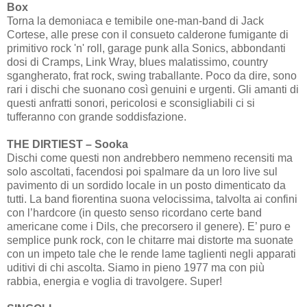
Box
Torna la demoniaca e temibile one-man-band di Jack
Cortese, alle prese con il consueto calderone fumigante di
primitivo rock 'n' roll, garage punk alla Sonics, abbondanti
dosi di Cramps, Link Wray, blues malatissimo, country
sgangherato, frat rock, swing traballante. Poco da dire, sono
rari i dischi che suonano così genuini e urgenti. Gli amanti di
questi anfratti sonori, pericolosi e sconsigliabili ci si
tufferanno con grande soddisfazione.
THE DIRTIEST – Sooka
Dischi come questi non andrebbero nemmeno recensiti ma
solo ascoltati, facendosi poi spalmare da un loro live sul
pavimento di un sordido locale in un posto dimenticato da
tutti. La band fiorentina suona velocissima, talvolta ai confini
con l’hardcore (in questo senso ricordano certe band
americane come i Dils, che precorsero il genere). E’ puro e
semplice punk rock, con le chitarre mai distorte ma suonate
con un impeto tale che le rende lame taglienti negli apparati
uditivi di chi ascolta. Siamo in pieno 1977 ma con più
rabbia, energia e voglia di travolgere. Super!