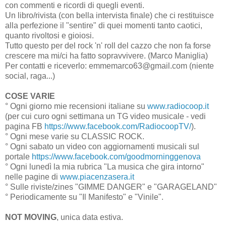
con commenti e ricordi di quegli eventi.
Un libro/rivista (con bella intervista finale) che ci restituisce
alla perfezione il "sentire" di quei momenti tanto caotici,
quanto rivoltosi e gioiosi.
Tutto questo per del rock 'n' roll del cazzo che non fa forse
crescere ma mi/ci ha fatto sopravvivere. (Marco Maniglia)
Per contatti e riceverlo: emmemarco63@gmail.com (niente
social, raga...)
COSE VARIE
° Ogni giorno mie recensioni italiane su
www.radiocoop.it
(per cui curo ogni settimana un TG video musicale - vedi
pagina FB
https://www.facebook.com/RadiocoopTV/
).
° Ogni mese varie su CLASSIC ROCK.
° Ogni sabato un video con aggiornamenti musicali sul
portale
https://www.facebook.com/goodmorninggenova
° Ogni lunedì la mia rubrica "La musica che gira intorno"
nelle pagine di
www.piacenzasera.it
° Sulle riviste/zines "GIMME DANGER" e "GARAGELAND"
° Periodicamente su "Il Manifesto" e "Vinile".
NOT MOVING
, unica data estiva.