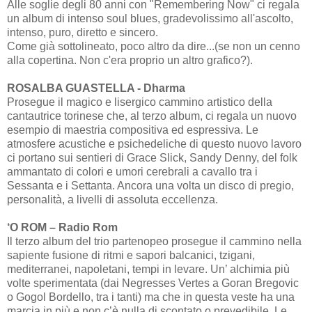
Alle soglie degli 80 anni con "Remembering Now" ci regala
un album di intenso soul blues, gradevolissimo all'ascolto,
intenso, puro, diretto e sincero.
Come già sottolineato, poco altro da dire...(se non un cenno
alla copertina. Non c'era proprio un altro grafico?).
ROSALBA GUASTELLA - Dharma
Prosegue il magico e lisergico cammino artistico della
cantautrice torinese che, al terzo album, ci regala un nuovo
esempio di maestria compositiva ed espressiva. Le
atmosfere acustiche e psichedeliche di questo nuovo lavoro
ci portano sui sentieri di Grace Slick, Sandy Denny, del folk
ammantato di colori e umori cerebrali a cavallo tra i
Sessanta e i Settanta. Ancora una volta un disco di pregio,
personalità, a livelli di assoluta eccellenza.
‘O ROM – Radio Rom
Il terzo album del trio partenopeo prosegue il cammino nella
sapiente fusione di ritmi e sapori balcanici, tzigani,
mediterranei, napoletani, tempi in levare. Un’ alchimia più
volte sperimentata (dai Negresses Vertes a Goran Bregovic
o Gogol Bordello, tra i tanti) ma che in questa veste ha una
marcia in più e non c’è nulla di scontato o prevedibile. Le