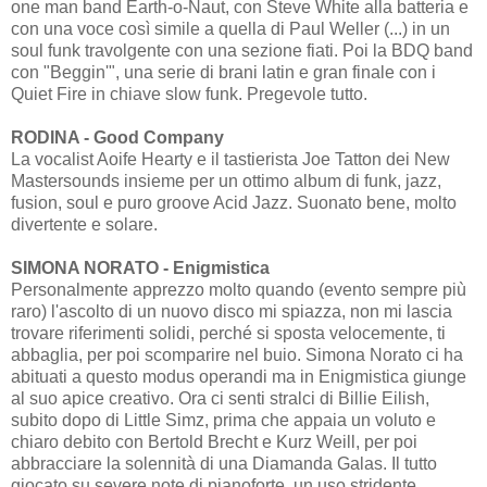
one man band Earth-o-Naut, con Steve White alla batteria e
con una voce così simile a quella di Paul Weller (...) in un
soul funk travolgente con una sezione fiati. Poi la BDQ band
con "Beggin'", una serie di brani latin e gran finale con i
Quiet Fire in chiave slow funk. Pregevole tutto.
RODINA - Good Company
La vocalist Aoife Hearty e il tastierista Joe Tatton dei New
Mastersounds insieme per un ottimo album di funk, jazz,
fusion, soul e puro groove Acid Jazz. Suonato bene, molto
divertente e solare.
SIMONA NORATO - Enigmistica
Personalmente apprezzo molto quando (evento sempre più
raro) l'ascolto di un nuovo disco mi spiazza, non mi lascia
trovare riferimenti solidi, perché si sposta velocemente, ti
abbaglia, per poi scomparire nel buio. Simona Norato ci ha
abituati a questo modus operandi ma in Enigmistica giunge
al suo apice creativo. Ora ci senti stralci di Billie Eilish,
subito dopo di Little Simz, prima che appaia un voluto e
chiaro debito con Bertold Brecht e Kurz Weill, per poi
abbracciare la solennità di una Diamanda Galas. Il tutto
giocato su severe note di pianoforte, un uso stridente