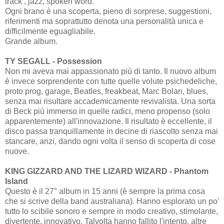
track , jazz, spoken word.
Ogni brano è una scoperta, pieno di sorprese, suggestioni,
riferimenti ma soprattutto denota una personalità unica e
difficilmente eguagliabile.
Grande album.
TY SEGALL - Possession
Non mi aveva mai appassionato più di tanto. Il nuovo album
è invece sorprendente con tutte quelle volute psichedeliche,
proto prog, garage, Beatles, freakbeat, Marc Bolan, blues,
senza mai risultare accademicamente revivalista. Una sorta
di Beck più immerso in quelle radici, meno propenso (solo
apparentemente) all'innovazione. Il risultato è eccellente, il
disco passa tranquillamente in decine di riascolto senza mai
stancare, anzi, dando ogni volta il senso di scoperta di cose
nuove.
KING GIZZARD AND THE LIZARD WIZARD - Phantom
Island
Questo è il 27° album in 15 anni (è sempre la prima cosa
che si scrive della band australiana). Hanno esplorato un po'
tutto lo scibile sonoro e sempre in modo creativo, stimolante,
divertente, innovativo. Talvolta hanno fallito l'intento, altre