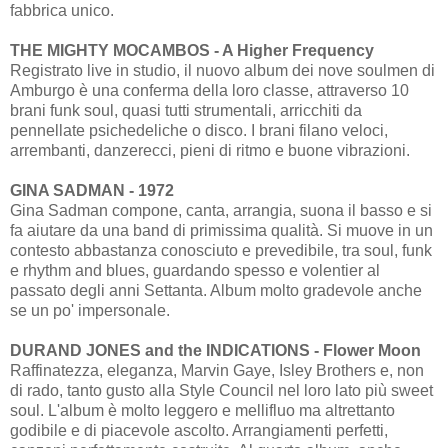
fabbrica unico.
THE MIGHTY MOCAMBOS - A Higher Frequency
Registrato live in studio, il nuovo album dei nove soulmen di
Amburgo è una conferma della loro classe, attraverso 10
brani funk soul, quasi tutti strumentali, arricchiti da
pennellate psichedeliche o disco. I brani filano veloci,
arrembanti, danzerecci, pieni di ritmo e buone vibrazioni.
GINA SADMAN - 1972
Gina Sadman compone, canta, arrangia, suona il basso e si
fa aiutare da una band di primissima qualità. Si muove in un
contesto abbastanza conosciuto e prevedibile, tra soul, funk
e rhythm and blues, guardando spesso e volentier al
passato degli anni Settanta. Album molto gradevole anche
se un po' impersonale.
DURAND JONES and the INDICATIONS - Flower Moon
Raffinatezza, eleganza, Marvin Gaye, Isley Brothers e, non
di rado, tanto gusto alla Style Council nel loro lato più sweet
soul. L'album è molto leggero e mellifluo ma altrettanto
godibile e di piacevole ascolto. Arrangiamenti perfetti,