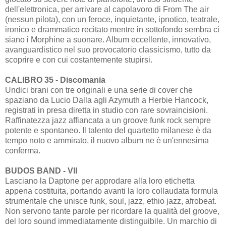
dell'elettronica, per arrivare al capolavoro di From The air
(nessun pilota), con un feroce, inquietante, ipnotico, teatrale,
ironico e drammatico recitato mentre in sottofondo sembra ci
siano i Morphine a suonare. Album eccellente, innovativo,
avanguardistico nel suo provocatorio classicismo, tutto da
scoprire e con cui costantemente stupirsi.
CALIBRO 35 - Discomania
Undici brani con tre originali e una serie di cover che
spaziano da Lucio Dalla agli Azymuth a Herbie Hancock,
registrati in presa diretta in studio con rare sovraincisioni.
Raffinatezza jazz affiancata a un groove funk rock sempre
potente e spontaneo. Il talento del quartetto milanese è da
tempo noto e ammirato, il nuovo album ne è un'ennesima
conferma.
BUDOS BAND - VII
Lasciano la Daptone per approdare alla loro etichetta
appena costituita, portando avanti la loro collaudata formula
strumentale che unisce funk, soul, jazz, ethio jazz, afrobeat.
Non servono tante parole per ricordare la qualità del groove,
del loro sound immediatamente distinguibile. Un marchio di