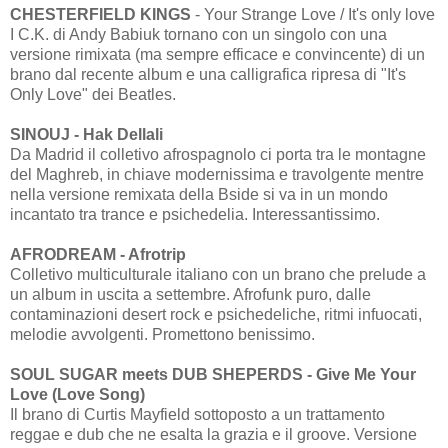
CHESTERFIELD KINGS
- Your Strange Love / It's only love
I C.K. di Andy Babiuk tornano con un singolo con una
versione rimixata (ma sempre efficace e convincente) di un
brano dal recente album e una calligrafica ripresa di "It's
Only Love" dei Beatles.
SINOUJ - Hak Dellali
Da Madrid il colletivo afrospagnolo ci porta tra le montagne
del Maghreb, in chiave modernissima e travolgente mentre
nella versione remixata della Bside si va in un mondo
incantato tra trance e psichedelia. Interessantissimo.
AFRODREAM - Afrotrip
Colletivo multiculturale italiano con un brano che prelude a
un album in uscita a settembre. Afrofunk puro, dalle
contaminazioni desert rock e psichedeliche, ritmi infuocati,
melodie avvolgenti. Promettono benissimo.
SOUL SUGAR meets DUB SHEPERDS - Give Me Your
Love (Love Song)
Il brano di Curtis Mayfield sottoposto a un trattamento
reggae e dub che ne esalta la grazia e il groove. Versione