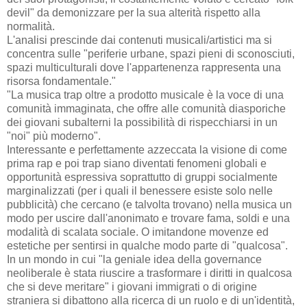
devil" da demonizzare per la sua alterità rispetto alla
normalità.
L'analisi prescinde dai contenuti musicali/artistici ma si
concentra sulle "periferie urbane, spazi pieni di sconosciuti,
spazi multiculturali dove l'appartenenza rappresenta una
risorsa fondamentale."
"La musica trap oltre a prodotto musicale è la voce di una
comunità immaginata, che offre alle comunità diasporiche
dei giovani subalterni la possibilità di rispecchiarsi in un
"noi" più moderno".
Interessante e perfettamente azzeccata la visione di come
prima rap e poi trap siano diventati fenomeni globali e
opportunità espressiva soprattutto di gruppi socialmente
marginalizzati (per i quali il benessere esiste solo nelle
pubblicità) che cercano (e talvolta trovano) nella musica un
modo per uscire dall'anonimato e trovare fama, soldi e una
modalità di scalata sociale. O imitandone movenze ed
estetiche per sentirsi in qualche modo parte di "qualcosa".
In un mondo in cui "la geniale idea della governance
neoliberale è stata riuscire a trasformare i diritti in qualcosa
che si deve meritare" i giovani immigrati o di origine
straniera si dibattono alla ricerca di un ruolo e di un'identità,