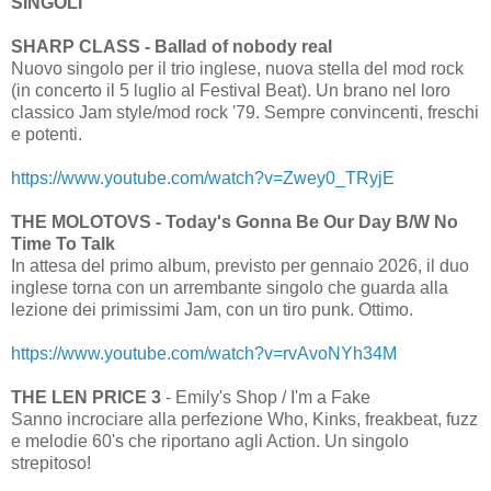
SINGOLI
SHARP CLASS - Ballad of nobody real
Nuovo singolo per il trio inglese, nuova stella del mod rock
(in concerto il 5 luglio al Festival Beat). Un brano nel loro
classico Jam style/mod rock '79. Sempre convincenti, freschi
e potenti.
https://www.youtube.com/watch?v=Zwey0_TRyjE
THE MOLOTOVS - Today's Gonna Be Our Day B/W No
Time To Talk
In attesa del primo album, previsto per gennaio 2026, il duo
inglese torna con un arrembante singolo che guarda alla
lezione dei primissimi Jam, con un tiro punk. Ottimo.
https://www.youtube.com/watch?v=rvAvoNYh34M
THE LEN PRICE 3
- Emily's Shop / I'm a Fake
Sanno incrociare alla perfezione Who, Kinks, freakbeat, fuzz
e melodie 60's che riportano agli Action. Un singolo
strepitoso!