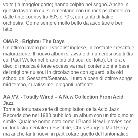
volte (la maggior parte) hanno colpito nel segno. Anche in
questo lavoro in cui si cimentano con un rock psichedelico
dalle tinte country tra 60's e 70's, con tanto di fiati e
orchestra. Come sempre molto bello da ascoltare e ben
fatto.
OMAR - Brighter The Days
Un ottimo lavoro per il vocalist inglese, in costante crescita e
maturazione. Il nuovo album si avvale di numerosi ospiti (tra
cui Paul Weller nel brano più old soul del lotto). Un'ora e
dieci di musica è forse eccessiva ma il contenuto è a base
del migliore nu soul in circolazione con sguardi alla old
school dei Sessanta/Settanta. Il tutto a base di ottime songs
mid tempo, curatissime, eleganti, raffinate.
AA.VV. - Totally Wired – A New Collection From Acid
Jazz
Torna la fortunata serie di compilation della Acid Jazz
Records che nel 1988 pubblicò un album con un titolo molto
simile. Qualche nome noto come i Brand New Heavies con
un funk strumentale irresistibile, Chris Bangs o Matt Perry
ma anche tanti nuovi, in particolare quello del fantomatico