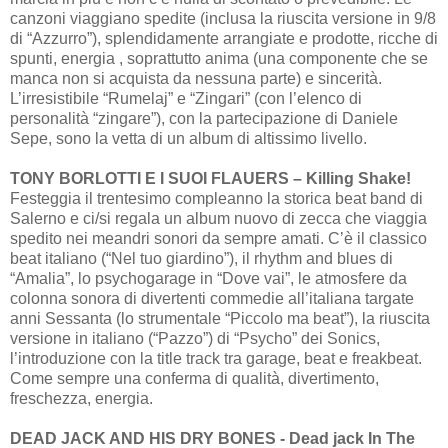
canzoni viaggiano spedite (inclusa la riuscita versione in 9/8
di “Azzurro”), splendidamente arrangiate e prodotte, ricche di
spunti, energia , soprattutto anima (una componente che se
manca non si acquista da nessuna parte) e sincerità.
L’irresistibile “Rumelaj” e “Zingari” (con l’elenco di
personalità “zingare”), con la partecipazione di Daniele
Sepe, sono la vetta di un album di altissimo livello.
TONY BORLOTTI E I SUOI FLAUERS – Killing Shake!
Festeggia il trentesimo compleanno la storica beat band di
Salerno e ci/si regala un album nuovo di zecca che viaggia
spedito nei meandri sonori da sempre amati. C’è il classico
beat italiano (“Nel tuo giardino”), il rhythm and blues di
“Amalia”, lo psychogarage in “Dove vai”, le atmosfere da
colonna sonora di divertenti commedie all’italiana targate
anni Sessanta (lo strumentale “Piccolo ma beat”), la riuscita
versione in italiano (“Pazzo”) di “Psycho” dei Sonics,
l’introduzione con la title track tra garage, beat e freakbeat.
Come sempre una conferma di qualità, divertimento,
freschezza, energia.
DEAD JACK AND HIS DRY BONES - Dead jack In The