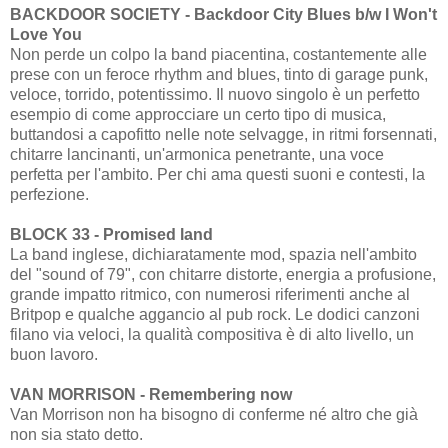
BACKDOOR SOCIETY - Backdoor City Blues b/w I Won't
Love You
Non perde un colpo la band piacentina, costantemente alle
prese con un feroce rhythm and blues, tinto di garage punk,
veloce, torrido, potentissimo. Il nuovo singolo è un perfetto
esempio di come approcciare un certo tipo di musica,
buttandosi a capofitto nelle note selvagge, in ritmi forsennati,
chitarre lancinanti, un'armonica penetrante, una voce
perfetta per l'ambito. Per chi ama questi suoni e contesti, la
perfezione.
BLOCK 33 - Promised land
La band inglese, dichiaratamente mod, spazia nell'ambito
del "sound of 79", con chitarre distorte, energia a profusione,
grande impatto ritmico, con numerosi riferimenti anche al
Britpop e qualche aggancio al pub rock. Le dodici canzoni
filano via veloci, la qualità compositiva è di alto livello, un
buon lavoro.
VAN MORRISON - Remembering now
Van Morrison non ha bisogno di conferme né altro che già
non sia stato detto.