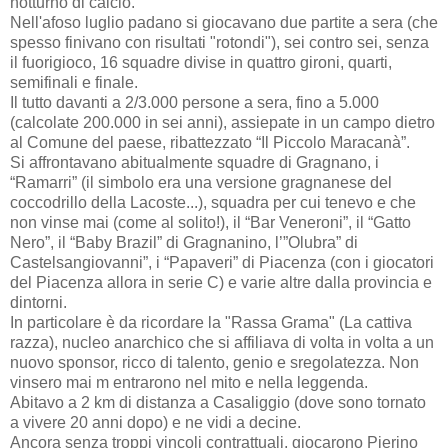
notturno di calcio.
Nell'afoso luglio padano si giocavano due partite a sera (che
spesso finivano con risultati "rotondi"), sei contro sei, senza
il fuorigioco, 16 squadre divise in quattro gironi, quarti,
semifinali e finale.
Il tutto davanti a 2/3.000 persone a sera, fino a 5.000
(calcolate 200.000 in sei anni), assiepate in un campo dietro
al Comune del paese, ribattezzato “Il Piccolo Maracanà”.
Si affrontavano abitualmente squadre di Gragnano, i
“Ramarri” (il simbolo era una versione gragnanese del
coccodrillo della Lacoste...), squadra per cui tenevo e che
non vinse mai (come al solito!), il “Bar Veneroni”, il “Gatto
Nero”, il “Baby Brazil” di Gragnanino, l’”Olubra” di
Castelsangiovanni”, i “Papaveri” di Piacenza (con i giocatori
del Piacenza allora in serie C) e varie altre dalla provincia e
dintorni.
In particolare è da ricordare la "Rassa Grama" (La cattiva
razza), nucleo anarchico che si affiliava di volta in volta a un
nuovo sponsor, ricco di talento, genio e sregolatezza. Non
vinsero mai m entrarono nel mito e nella leggenda.
Abitavo a 2 km di distanza a Casaliggio (dove sono tornato
a vivere 20 anni dopo) e ne vidi a decine.
Ancora senza troppi vincoli contrattuali, giocarono Pierino