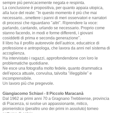
sempre più pervicacemente negata e respinta.
La conclusione è propositiva, per quanto appaia utopica,
alla luce del reale: "In questo momento è più che mai
necessario...smettere i panni di meri osservatori e narratori
di processi che riguardano "altri". Riprendere la voce:
parlando, cantando, urlando se necessario. Proprio come
stanno facendo, in modi e forme differenti, i giovani
cosiddetti di prima e seconda generazione".
Il libro ha il profilo autorevole dell'autrice, educatrice di
professione e antropologa, che lavora da anni nel sistema di
accoglienza.
Ha intervistato i ragazzi, approfondendone con loro le
problematiche quotidiane.
Ne esce una fotografia molto fedele, quanto drammatica
dell'epoca attuale, convulsa, talvolta "illeggibile" e
incomprensibile.
Un lavoro più che pregevole.
Giangiacomo Schiavi - Il Piccolo Maracanà
Dal 1962 ai primi anni 70 a Gragnano Trebbiense, provincia
di Piacenza, si svolse un appassionante, mitico,
pionieristico (peraltro uno dei primi in assoluto) torneo