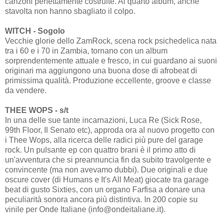
canzoni perfettamente costruite. Al quarto album, anche
stavolta non hanno sbagliato il colpo.
WITCH - Sogolo
Vecchie glorie dello ZamRock, scena rock psichedelica nata
tra i 60 e i 70 in Zambia, tornano con un album
sorprendentemente attuale e fresco, in cui guardano ai suoni
originari ma aggiungono una buona dose di afrobeat di
primissima qualità. Produzione eccellente, groove e classe
da vendere.
THEE WOPS - s/t
In una delle sue tante incarnazioni, Luca Re (Sick Rose,
99th Floor, Il Senato etc), approda ora al nuovo progetto con
i Thee Wops, alla ricerca delle radici più pure del garage
rock. Un pulsante ep con quattro brani è il primo atto di
un'avventura che si preannuncia fin da subito travolgente e
convincente (ma non avevamo dubbi). Due originali e due
oscure cover (di Humans e It's All Meat) giocate tra garage
beat di gusto Sixties, con un organo Farfisa a donare una
peculiarità sonora ancora più distintiva. In 200 copie su
vinile per Onde Italiane (info@ondeitaliane.it).